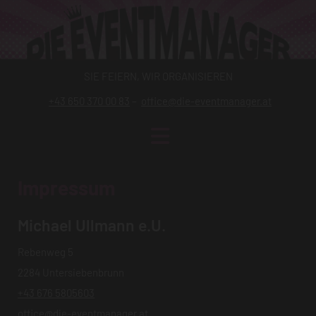
SIE FEIERN, WIR ORGANISIEREN
+43 650 370 00 83
–
office@die-eventmanager.at
Impressum
Michael Ullmann e.U.
Rebenweg 5
2284 Untersiebenbrunn
+43 676 5805603
office@die-eventmanager.at