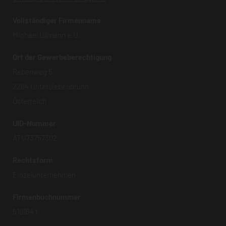
Vollständiger Firmenname
Michael Ullmann e.U.
Ort der Gewerbeberechtigung
Rebenweg 5
2284 Untersiebenbrunn
Österreich
UID-Nummer
ATU73757302
Rechtsform
Einzelunternehmen
Firmenbuchnummer
510164 t