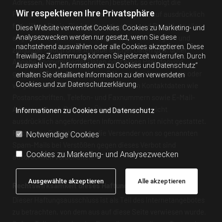
Adressen, Namen, Anschriften) besteht, so erfolgt die
Wir respektieren Ihre Privatsphäre
Preisgabe dieser Daten seitens des Nutzers auf ausdrücklich
freiwilliger Basis. Die Inanspruchnahme und Bezahlung aller
Diese Website verwendet Cookies. Cookies zu Marketing- und
Analysezwecken werden nur gesetzt, wenn Sie diese
angebotenen Dienste ist - soweit technisch möglich und
nachstehend auswählen oder alle Cookies akzeptieren. Diese
zumutbar - auch ohne Angabe solcher Daten bzw. unter
freiwillige Zustimmung können Sie jederzeit widerrufen. Durch
Angabe anonymisierter Daten oder eines Pseudonyms
Auswahl von „Informationen zu Cookies und Datenschutz“
gestattet. Die Nutzung der im Rahmen des Impressums oder
erhalten Sie detaillierte Information zu den verwendeten
Cookies und zur Datenschutzerklärung.
vergleichbarer Angaben veröffentlichten Kontaktdaten wie
Postanschriften, Telefon- und Faxnummern sowie E-Mail-
Adressen durch Dritte zur Übersendung von nicht
Informationen zu Cookies und Datenschutz
ausdrücklich angeforderten Informationen ist nicht gestattet.
Rechtliche Schritte gegen die Versender von so genannten
Notwendige Cookies
Spam-Mails bei Verstößen gegen dieses Verbot sind
Cookies zu Marketing- und Analysezwecken
ausdrücklich vorbehalten.
Ausgewählte akzeptieren
Alle akzeptieren
Rechtswirksamkeit dieses Haftungsausschlusses
Dieser Haftungsausschluss ist als Teil des Internetangebotes
zu betrachten, von dem aus auf diese Seite verwiesen wurde.