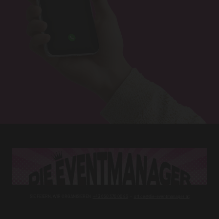
SIE FEIERN, WIR ORGANISIEREN
+43 650 370 00 83
–
office@die-eventmanager.at