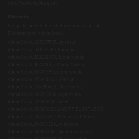
http://www.ris.bka.gv.at
Bildrechte
Einige der verwendeten Fotos stammen aus der
Bilddatenbank Adobe Stock:
AdobeStock_425957503_klyaksun
AdobeStock_631424599_korkeng
AdobeStock_120282530_ bernardbodo
AdobeStock_192328015_Marko Novkov
AdobeStock_307179759_bernardbodo
AdobeStock_1758415855_ Patrick
AdobeStock_674780422_ Ray Havertz
AdobeStock_290742246_toyechkina
AdobeStock_52594903_shock
AdobeStock_300869026_LIGHTFIELD STUDIOS
AdobeStock_586475767_Medienzunft Berlin
AdobeStock_348681624_ wideeyes
AdobeStock_88868308_ bilderstoeckchen
AdobeStock_300399686_Marko Novkov